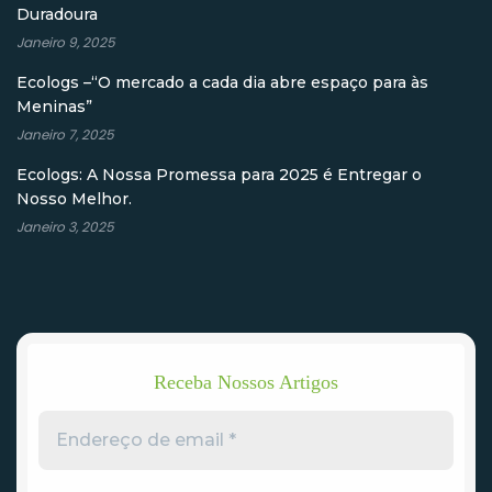
Duradoura
Janeiro 9, 2025
Ecologs –“O mercado a cada dia abre espaço para às
Meninas”
Janeiro 7, 2025
Ecologs: A Nossa Promessa para 2025 é Entregar o
Nosso Melhor.
Janeiro 3, 2025
Receba Nossos Artigos
Endereço
de
email