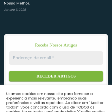
Nosso Melhor.
Janeiro 3, 2025
Receba Nossos Artigos
Endereço
de
email
*
Usamos cookies em nosso site para fornecer a
experiência mais relevante, lembrando suas
preferências e visitas repetidas. Ao clicar em “Aceitar
todos”, você concorda com o uso de TODOS os
cookies. No entanto, você pode visitar "Configurações