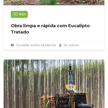
Abr
30
Obra limpa e rápida com Eucalipto
Tratado
Dúvidas sobre Madeiras
by admin