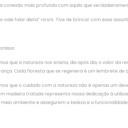
uma conexão mais profunda com aquilo que verdadeiramen
 vale falar dieta” rsrsrs Tive de brincar com esse assunt
omisso
s que a natureza nos ensina, dia após dia, o valor da re
ança. Cada floresta que se regenera é um lembrete de q
amos que o cuidado com a natureza não é apenas um dev
om madeira tratada representa nossa dedicação à utiliza
eio ambiente e assegurem a beleza e a funcionalidade 