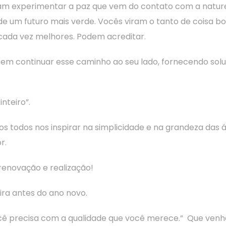
m experimentar a paz que vem do contato com a natureza
de um futuro mais verde. Vocês viram o tanto de coisa bo
cada vez melhores. Podem acreditar.
m continuar esse caminho ao seu lado, fornecendo sol
nteiro”.
 todos nos inspirar na simplicidade e na grandeza das 
r.
renovação e realização!
ira antes do ano novo.
ê precisa com a qualidade que você merece.” Que venha 