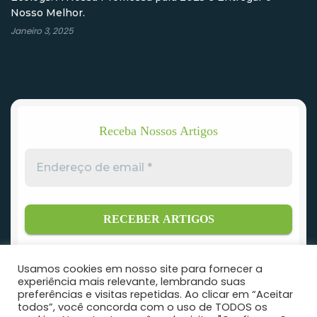
Nosso Melhor.
Janeiro 3, 2025
Receba Nossos Artigos
Endereço
de
email
*
Usamos cookies em nosso site para fornecer a
experiência mais relevante, lembrando suas
preferências e visitas repetidas. Ao clicar em “Aceitar
todos”, você concorda com o uso de TODOS os