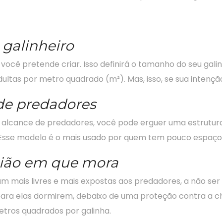
galinheiro
cê pretende criar. Isso definirá o tamanho do seu galin
ultas por metro quadrado (m²). Mas, isso, se sua intenção
 de predadores
o alcance de predadores, você pode erguer uma estrutura
 Esse modelo é o mais usado por quem tem pouco espaço n
gião em que mora
cam mais livres e mais expostas aos predadores, a não s
ara elas dormirem, debaixo de uma proteção contra a chu
etros quadrados por galinha.