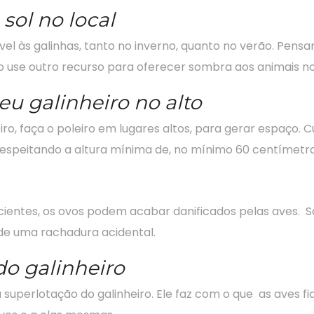
sol no local
l às galinhas, tanto no inverno, quanto no verão. Pensa
ão use outro recurso para oferecer sombra aos animais n
eu galinheiro no alto
ro, faça o poleiro em lugares altos, para gerar espaço. 
 respeitando a altura mínima de, no mínimo 60 centímetro
cientes, os ovos podem acabar danificados pelas aves. S
 de uma rachadura acidental.
do galinheiro
a superlotação do galinheiro. Ele faz com o que as aves 