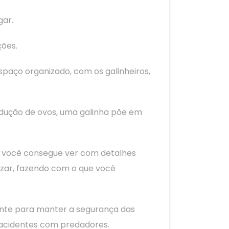
gar.
ções.
spaço organizado, com os galinheiros,
odução de ovos, uma galinha põe em
im você consegue ver com detalhes
izar, fazendo com o que você
tante para manter a segurança das
u acidentes com predadores.