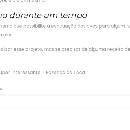
ovos e a elas mesmas.
nho durante um tempo
ismo que possibilite a evacuação dos ovos para algum r
a eles.
izar esse projeto, mas se precisar de alguma receita de
uper Interessante – Fazenda da Toca
i