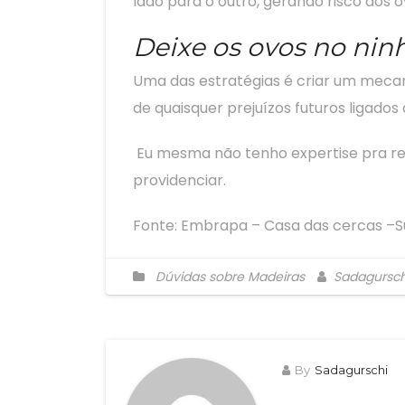
lado para o outro, gerando risco aos 
Deixe os ovos no ni
Uma das estratégias é criar um mecan
de quaisquer prejuízos futuros ligados 
Eu mesma não tenho expertise pra real
providenciar.
Fonte: Embrapa – Casa das cercas –S
Dúvidas sobre Madeiras
Sadagursch
By
Sadagurschi