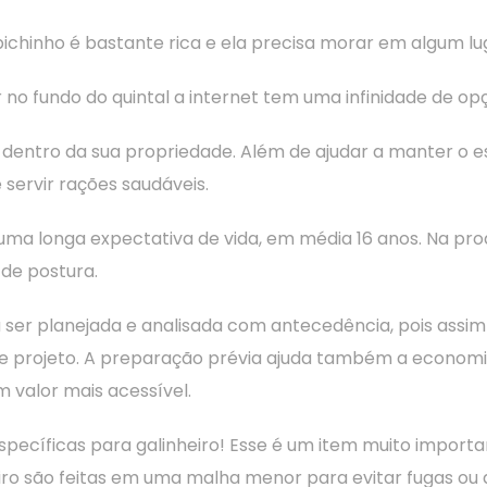
ichinho é bastante rica e ela precisa morar em algum lu
no fundo do quintal a internet tem uma infinidade de op
a dentro da sua propriedade. Além de ajudar a manter o e
 servir rações saudáveis.
uma longa expectativa de vida, em média 16 anos. Na pr
 de postura.
a ser planejada e analisada com antecedência, pois ass
se projeto. A preparação prévia ajuda também a econom
 valor mais acessível.
specíficas para galinheiro! Esse é um item muito impor
heiro são feitas em uma malha menor para evitar fugas o