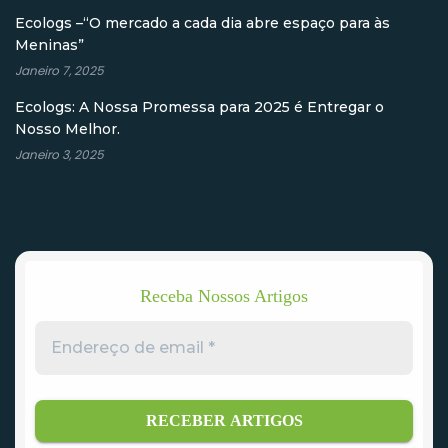
Ecologs –“O mercado a cada dia abre espaço para às
Meninas”
Janeiro 7, 2025
Ecologs: A Nossa Promessa para 2025 é Entregar o
Nosso Melhor.
Janeiro 3, 2025
Receba Nossos Artigos
Endereço
de
email
*