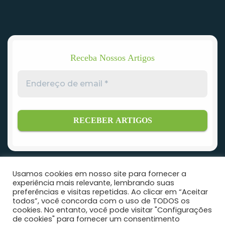
Receba Nossos Artigos
Endereço
de
email
*
Usamos cookies em nosso site para fornecer a
experiência mais relevante, lembrando suas
preferências e visitas repetidas. Ao clicar em “Aceitar
todos”, você concorda com o uso de TODOS os
Ecologs © Todos os direitos reservados 2023 - Feito por
GUIA-
cookies. No entanto, você pode visitar "Configurações
de cookies" para fornecer um consentimento