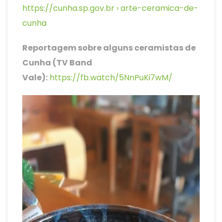
https://cunha.sp.gov.br › arte-ceramica-de-
cunha
Reportagem sobre alguns ceramistas de
Cunha (TV Band
Vale):
https://fb.watch/5NnPuKi7wM/