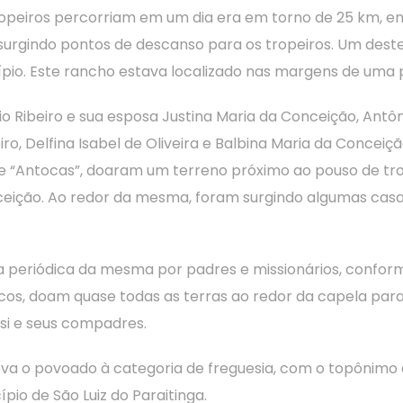
opeiros percorriam em um dia era em torno de 25 km, e
 surgindo pontos de descanso para os tropeiros. Um des
cípio. Este rancho estava localizado nas margens de uma 
io Ribeiro e sua esposa Justina Maria da Conceição, Antôn
iro, Delfina Isabel de Oliveira e Balbina Maria da Concei
de “Antocas”, doaram um terreno próximo ao pouso de trop
eição. Ao redor da mesma, foram surgindo algumas casa
ita periódica da mesma por padres e missionários, confor
icos, doam quase todas as terras ao redor da capela par
 si e seus compadres.
eleva o povoado à categoria de freguesia, com o topônim
pio de São Luiz do Paraitinga.