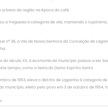
 urbano da região na época do café.
elevou a freguesia à categoria de vila, mantendo o topôni
 Lei n° 38, a Vila de Nossa Senhora da Conceição de Lagoi
ha.
 do século XX, a economia do município passou a ser bas
ste tempo, como a festa do Divino Espírito Santo.
mbro de 1953, eleva o distrito de Lagoinha à categoria 
 do município, eleito pelo povo em 3 de outubro de 1954, fo
i