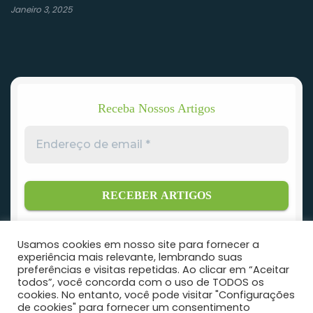
Janeiro 3, 2025
Receba Nossos Artigos
Endereço
de
email
*
Usamos cookies em nosso site para fornecer a
experiência mais relevante, lembrando suas
preferências e visitas repetidas. Ao clicar em “Aceitar
todos”, você concorda com o uso de TODOS os
cookies. No entanto, você pode visitar "Configurações
de cookies" para fornecer um consentimento