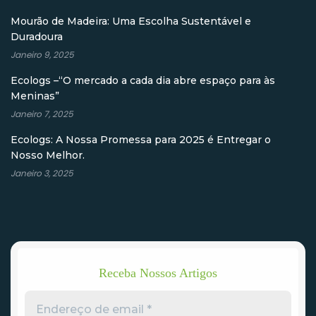
Mourão de Madeira: Uma Escolha Sustentável e
Duradoura
Janeiro 9, 2025
Ecologs –“O mercado a cada dia abre espaço para às
Meninas”
Janeiro 7, 2025
Ecologs: A Nossa Promessa para 2025 é Entregar o
Nosso Melhor.
Janeiro 3, 2025
Receba Nossos Artigos
Endereço