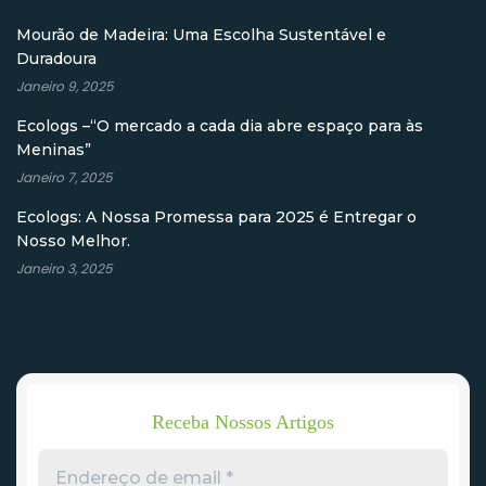
Mourão de Madeira: Uma Escolha Sustentável e
Duradoura
Janeiro 9, 2025
Ecologs –“O mercado a cada dia abre espaço para às
Meninas”
Janeiro 7, 2025
Ecologs: A Nossa Promessa para 2025 é Entregar o
Nosso Melhor.
Janeiro 3, 2025
Receba Nossos Artigos
Endereço